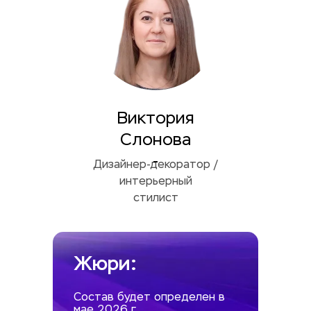
Виктория
Слонова
-
Дизайнер-декоратор /
интерьерный
стилист
Жюри:
Состав будет определен в 
мае 2026 г.